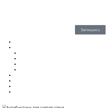
18+
Запишись
Главная
Услуги и цены
Татуировки
Исправление
Эскизы
Шрамирование
Галерея
Готовые тату
Блог
Контакты