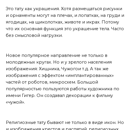
Декоративные татуировки
Это тату как украшения. Хотя размещаться рисунки
и орнаменты могут на плечах, и лопатках, на груди и
ягодицах, на щиколотках, животе и икрах. Потому
что их основная функция это украшение тела. Часто
без смысловой нагрузки.
Биомеханика
Новое популярное направление не только в
молодежных кругах. Но и у зрелого населения
изображения: Хищника, Чужогои т.д. А так же
изображения с эффектом «имплантированных»
частей от роботов, микросхем. Большой
популярностью пользуются работы художника по
имени Гигер. Он создавал декорации к фильму
«чужой».
Религиозные татуировки
Религиозные тату бывают не только в виде икон. Но
и изображения крестов и распятий, религиозных