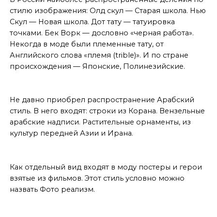
стилю изображения: Олд скул — Старая школа. Нью
Скул — Новая школа. Дот тату — татуировка
точками. Бек Ворк — дословно «черная работа».
Некогда в моде были племенные тату, от
Английского слова «племя (trible)». И по стране
происхождения — Японские, Полинезийские.
Новое для России
Не давно приобрел распространение Арабский
стиль. В него входят: строки из Корана. Вензельные
арабские надписи. Растительные орнаменты, из
культур передней Азии и Ирана.
Взгляд под другим углом
Как отдельный вид входят в моду постеры и герои
взятые из фильмов. Этот стиль условно можно
назвать Фото реализм.
Эротические татуировки