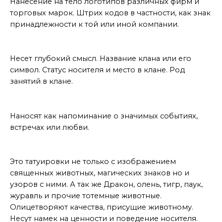
Нанесение на тело логотипов различных фирм и
торговых марок. Штрих кодов в частности, как знак
принадлежности к той или иной компании.
Клановая татуировка
Несет глубокий смысл. Название клана или его
символ. Статус носителя и место в клане. Род
занятий в клане.
Памятное тату
Наносят как напоминание о значимых событиях,
встречах или любви.
Тотемные тату
Это татуировки не только с изображением
священных животных, магических знаков но и
узоров с ними. А так же Дракон, олень, тигр, паук,
журавль и прочие тотемные животные.
Олицетворяют качества, присущие животному.
Несут намек на ценности и поведение носителя.