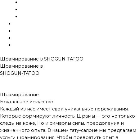
Исправление
Эскизы
Шрамирование
Галерея
Готовые тату
Блог
Контакты
Шрамирование в
SHOGUN-TATOO
Шрамирование в
SHOGUN-TATOO
Художественные
От холодного
Имитации операций
Имитации пулевых
Шрамирование
Брутальное искусство
Каждый из нас имеет свои уникальные переживания.
Которые формируют личность. Шрамы — это не только
следы на коже. Но и символы силы, преодоления и
жизненного опыта. В нашем тату-салоне мы предлагаем
услуги шрамирования. Чтобы превратить опыт в