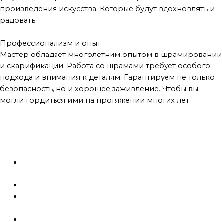
произведения искусства. Которые будут вдохновлять и
радовать.
Профессионализм и опыт
Мастер обладает многолетним опытом в шрамировании
и скарификации. Работа со шрамами требует особого
подхода и внимания к деталям. Гарантируем не только
безопасность, но и хорошее заживление. Чтобы вы
могли гордиться ими на протяжении многих лет.
Цены на шрамирование
Консультация (входит в цену, если вы делаете
процедуру)
1500 ₽
Имитация шрамов на лице и шее за 1 см.
9000 ₽
Имитация шрамов на теле и конечностях за 1 см.
5
000 ₽
Имитация хирургических шрамов (без