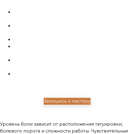
подшивания) за 1 см.
4 500 ₽
Имитация хирургических шрамов (с
подшиванием) за 1 см
5 700 ₽
Имитация пулевых (входное/выходное) за 1 шт.
25 000 ₽
Имитация рваных ран за 1 см²
5500 ₽
Перекрытие одного шрама другим (коагулятором)
за 1 см²
4 500 ₽
Удаление тату коагулятором (приведет к шраму) за
1 см²
3 500 ₽
Общую длину в сантиметрах вы умножаете на цену
за 1 см². И получаете полную стоимость всей
работы. Заморозка входит в цену.
Запишись к мастеру
Часто задаваемые вопросы
Это больно?
Уровень боли зависит от расположения татуировки,
болевого порога и сложности работы. Чувствительные