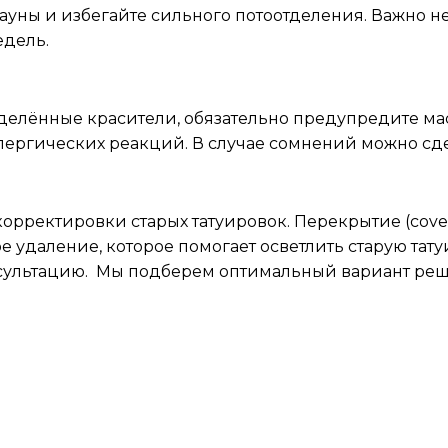
уны и избегайте сильного потоотделения. Важно не 
едель.
пределённые красители, обязательно предупредите 
ергических реакций. В случае сомнений можно сдел
у?
орректировки старых татуировок. Перекрытие (cover
ое удаление, которое помогает осветлить старую та
сультацию. Мы подберем оптимальный вариант реш
тату