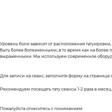
Сеанс 3 часа. Приходите 
запачкать
Часто задаваемые вопро
Это больно?
Уровень боли зависит от расположения татуировки, 
быть более болезненными, в то время как на более
выраженными. Мы используем современное оборудо
Как забронировать дату?
Для записи на сеанс, заполните форму на странице 
Рекомендуем посещать тату сеансы 1-2 раза в меся
Прежде чем записываться на консультацию
Пожалуйста отнеситесь с пониманием: