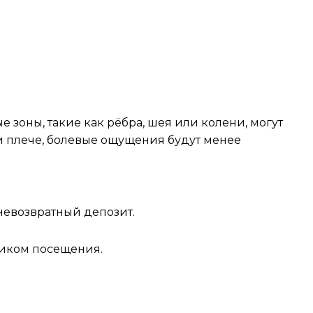
 которую не жалко
 зоны, такие как рёбра, шея или колени, могут
ли плече, болевые ощущения будут менее
 невозвратный депозит.
афиком посещения.