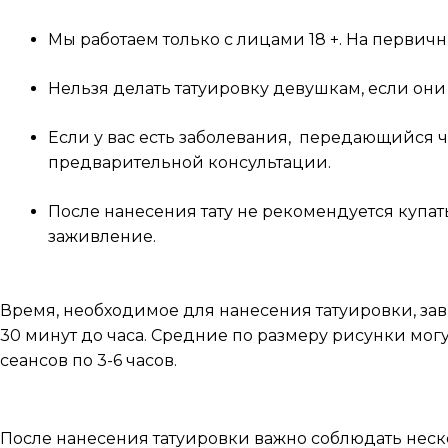
Мы работаем только с лицами 18 +. На перви
Нельзя делать татуировку девушкам, если он
Если у вас есть заболевания, передающийся 
предварительной консультации.
После нанесения тату не рекомендуется купат
заживление.
Сколько времени занимает сеанс?
Время, необходимое для нанесения татуировки, зави
30 минут до часа. Средние по размеру рисунки могут
сеансов по 3-6 часов.
Как ухаживать за татуировкой после сеанса?
После нанесения татуировки важно соблюдать неско