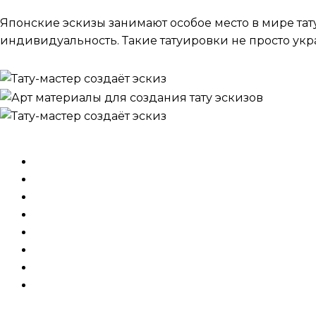
Японские эскизы занимают особое место в мире тат
индивидуальность. Такие татуировки не просто укр
цены на татуировки
Индивидуальная консультация (около часа)
1 
Доработать рисунок клиента (для работ мало
Создать индивидуальный эскиз (для рукава, 
Стоимость малых Ч.Б. тату (за час)
5 000 ₽
Стоимость больших Ч.Б. тату (за час)
6 000 ₽
Стоимость малых цветных тату (за час)
5 000 ₽
Стоимость больших цветных тату (за час)
6 000
Стоимость перекрытия/исправления старых тат