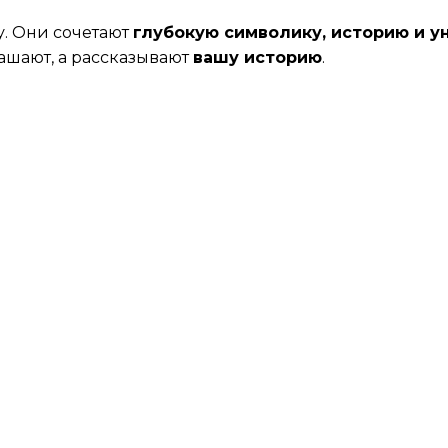
у. Они сочетают
глубокую символику, историю и у
ашают, а рассказывают
вашу историю
.
000 ₽
й площади)
от 3000 ₽
бедра, спины)
от 4 000 ₽
 ₽
у (за час)
от 8 000 ₽