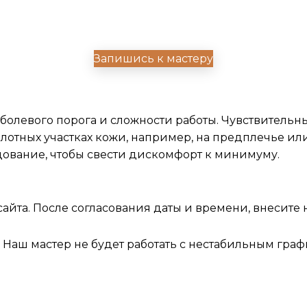
в свободной Х.Б. одежде,
Запишись к мастеру
сы
болевого порога и сложности работы. Чувствительные
 плотных участках кожи, например, на предплечье и
вание, чтобы свести дискомфорт к минимуму.
сайта. После согласования даты и времени, внесите
ц. Наш мастер не будет работать с нестабильным гр