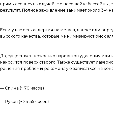
прямых солнечных лучей. Не посещайте бассейны, са
результат. Полное заживление занимает около 3-4 н
Можно ли сделать тату, если у меня аллергия?
Если у вас есть аллергия на металл, латекс или о
высокого качества, которые минимизируют риск алл
Можно ли удалить или исправить старую татуировк
Да, существует несколько вариантов удаления или к
наносится поверх старого. Также существует лазерн
решения проблемы рекомендую записаться на кон
Популярные места и среднее время для нанесения 
— Спина (~ 70 часов)
— Рукав (~ 25-35 часов)