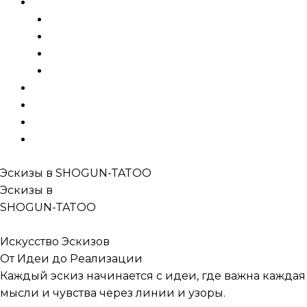
Menu
Услуги и цены
Татуировки
Исправление
Эскизы
Шрамирование
Галерея
Готовые тату
Блог
Контакты
Эскизы в
SHOGUN-TATOO
Эскизы в
SHOGUN-TATOO
ЧБ эскизы
Искусство Эскизов
От Идеи до Реализации
Каждый эскиз начинается с идеи, где важна каждая
мысли и чувства через линии и узоры.