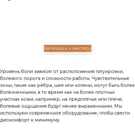
(за час)
от 8 000 ₽
Сеанс 3 часа. Приходите в
свободной Х.Б. одежде, которую
не жалко запачкать
Запишись к мастеру
Часто задаваемые вопросы
Это больно?
Уровень боли зависит от расположения татуировки,
болевого порога и сложности работы. Чувствительные
зоны, такие как рёбра, шея или колени, могут быть более
болезненными, в то время как на более плотных
участках кожи, например, на предплечье или плече,
болевые ощущения будут менее выраженными. Мы
используем современное оборудование, чтобы свести
дискомфорт к минимуму.
Как забронировать дату?