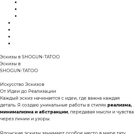
Исправление
Эскизы
Шрамирование
Галерея
Готовые тату
Блог
Контакты
Эскизы в
SHOGUN-TATOO
Эскизы в
SHOGUN-TATOO
Японские эскизы
Искусство Эскизов
От Идеи до Реализации
Каждый эскиз начинается с идеи, где важна каждая
деталь. Я создаю уникальные работы в стилях
реализма,
минимализма и абстракции
, передавая мысли и чувства
через линии и узоры.
Японские эскизы занимают особое место в мире тату.