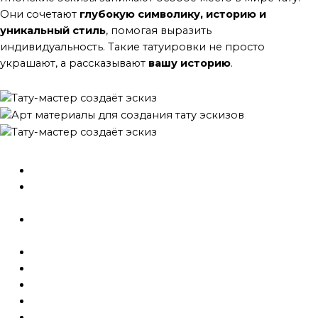
Они сочетают
глубокую символику, историю и
уникальный стиль
, помогая выразить
индивидуальность. Такие татуировки не просто
украшают, а рассказывают
вашу историю
.
цены на татуировки
Индивидуальная консультация (около часа)
1 000 ₽
Доработать рисунок клиента (для работ малой
площади)
от 3000 ₽
Создать индивидуальный эскиз (для рукава, бедра,
спины)
от 4 000 ₽
Стоимость малых Ч.Б. тату (за час)
5 000 ₽
Стоимость больших Ч.Б. тату (за час)
6 000 ₽
Стоимость малых цветных тату (за час)
5 000 ₽
Стоимость больших цветных тату (за час)
6 000 ₽
Стоимость перекрытия/исправления старых тату