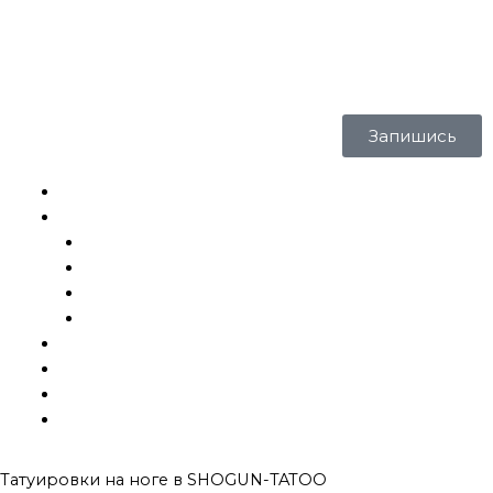
18+
Запишись
Главная
Услуги и цены
Татуировки
Исправление
Эскизы
Шрамирование
Галерея
Готовые тату
Блог
Контакты
Татуировки на ноге в
SHOGUN-TATOO