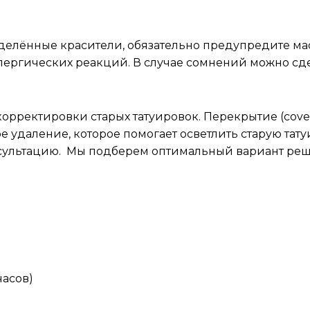
пределённые красители, обязательно предупредите 
ергических реакций. В случае сомнений можно сдел
у?
орректировки старых татуировок. Перекрытие (cover
ое удаление, которое помогает осветлить старую та
сультацию. Мы подберем оптимальный вариант реш
тату
часов)