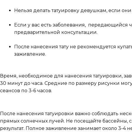
Нельзя делать татуировку девушкам, если он
Если у вас есть заболевания, передающийся 
предварительной консультации.
После нанесения тату не рекомендуется купат
заживление.
Сколько времени занимает сеанс?
Время, необходимое для нанесения татуировки, зави
30 минут до часа. Средние по размеру рисунки могут
сеансов по 3-6 часов.
Как ухаживать за татуировкой после сеанса?
После нанесения татуировки важно соблюдать неско
прямых солнечных лучей. Не посещайте бассейны, са
результат. Полное заживление занимает около 3-4 н