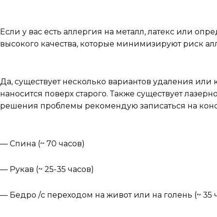
Можно ли сделать тату, если у меня аллергия?
Если у вас есть аллергия на металл, латекс или о
высокого качества, которые минимизируют риск алл
Можно ли удалить или исправить старую татуировк
Да, существует несколько вариантов удаления или к
наносится поверх старого. Также существует лазерн
решения проблемы рекомендую записаться на кон
Популярные места и среднее время для нанесения 
— Спина (~ 70 часов)
— Рукав (~ 25-35 часов)
— Бедро /с переходом на живот или на голень (~ 35 