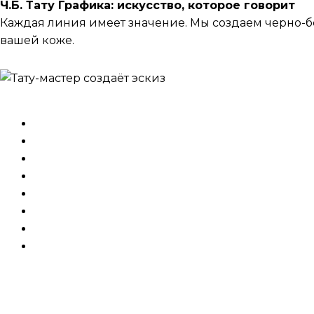
Ч.Б. Тату Графика: искусство, которое говорит
Каждая линия имеет значение. Мы создаем черно-б
вашей коже.
цены на татуировки
Индивидуальная консультация (около часа)
1 
Доработать рисунок клиента (для работ мало
Создать индивидуальный эскиз (для рукава, 
Стоимость малых Ч.Б. тату (за час)
5 000 ₽
Стоимость больших Ч.Б. тату (за час)
6 000 ₽
Стоимость малых цветных тату (за час)
5 000 ₽
Стоимость больших цветных тату (за час)
6 000
Стоимость перекрытия/исправления старых тат
Сеанс 3 часа. Приходите 
запачкать