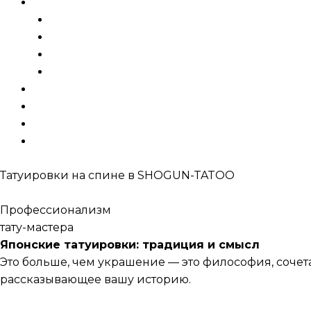
Menu
Услуги и цены
Татуировки
Исправление
Эскизы
Шрамирование
Галерея
Готовые тату
Блог
Контакты
Татуировки на спине в
SHOGUN-TATOO
Спина
Профессионализм
тату-мастера
Японские татуировки: традиция и смысл
Это больше, чем украшение — это философия, сочет
рассказывающее вашу историю.