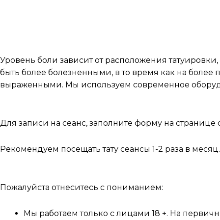
Часто задаваемые вопро
Это больно?
Уровень боли зависит от расположения татуировки, 
быть более болезненными, в то время как на более
выраженными. Мы используем современное оборудо
Как забронировать дату?
Для записи на сеанс, заполните форму на странице 
Рекомендуем посещать тату сеансы 1-2 раза в меся
Прежде чем записываться на консультацию
Пожалуйста отнеситесь с пониманием:
Мы работаем только с лицами 18 +. На перви