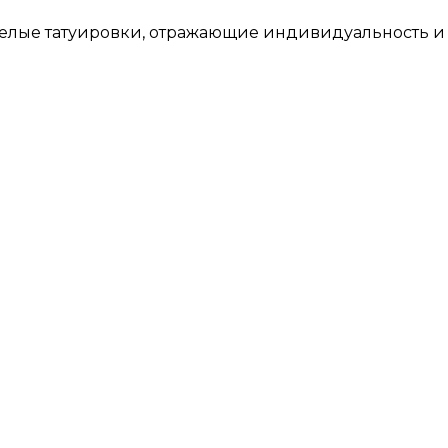
елые татуировки, отражающие индивидуальность и 
000 ₽
й площади)
от 3000 ₽
бедра, спины)
от 4 000 ₽
 ₽
у (за час)
от 8 000 ₽
в свободной Х.Б. одежде,