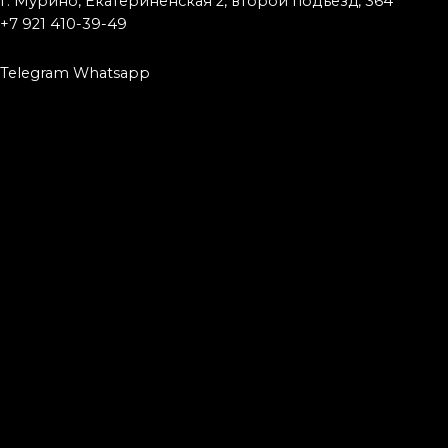
г. Мурино, Екатериненская 2, второй подъезд, 364
+7 921 410-39-49
Telegram
Whatsapp
Запишись к мастеру
Имя
Телефон
Что заказали
Тату
Исправление
Удаление
Что заказали
Пирсинг
Модификация
Татуаж
Подробная информация