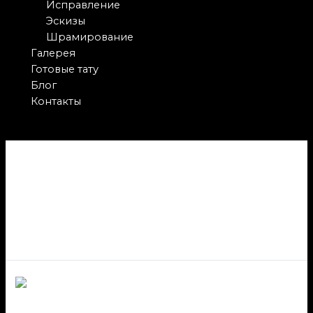
Исправление
Эскизы
Шрамирование
Галерея
Готовые тату
Блог
Контакты
Автоклав с двойной
вакуумизацией