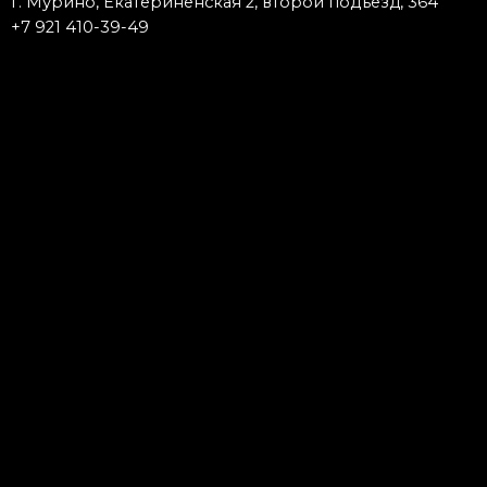
г. Мурино, Екатериненская 2, второй подъезд, 364
+7 921 410-39-49
Запишись к мастеру
Тату
Пирсинг
Исправление
Модификация
Удаление
Татуаж