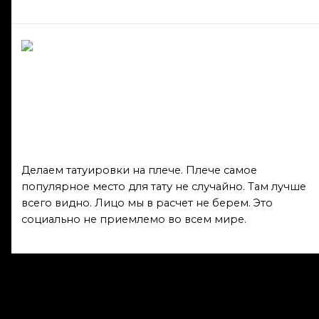
Делаем татуировки на
плече
Общая информация
/ От
admin
Делаем татуировки на плече. Плече самое
популярное место для тату не случайно. Там лучше
всего видно. Лицо мы в расчет не берем. Это
социально не приемлемо во всем мире.