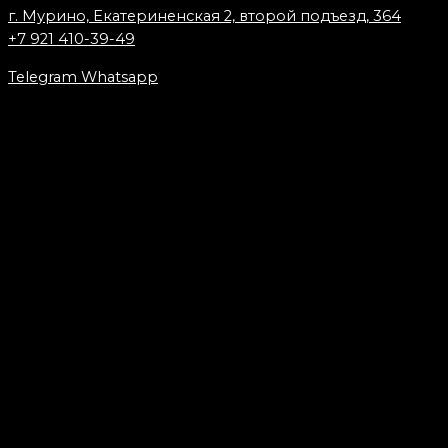
г. Мурино, Екатериненская 2, второй подъезд, 364
+7 921 410-39-49
Telegram
Whatsapp
Запишись к мастеру
Имя
Телефон
Что заказали
Тату
Исправление
Удаление
Что заказали
Пирсинг
Модификация
Татуаж
Подробная информация
Эскиз