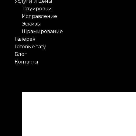
Menu
Услуги и цены
Татуировки
Исправление
Эскизы
Шрамирование
Галерея
Готовые тату
Блог
Контакты
Где Якудза берет 