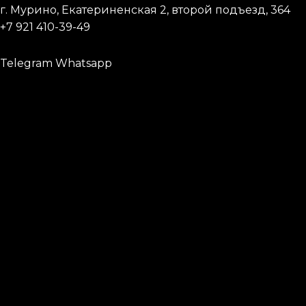
г. Мурино, Екатериненская 2, второй подъезд, 364
+7 921 410-39-49
Telegram
Whatsapp
Запишись к мастеру
Имя
Телефон
Что заказали
Тату
Исправление
Удаление
Что заказали
Пирсинг
Модификация
Татуаж
Подробная информация