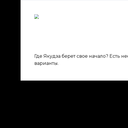
Где Якудза берет свое 
Япония
/ От
admin
Где Якудза берет свое начало? Есть не
варианты.