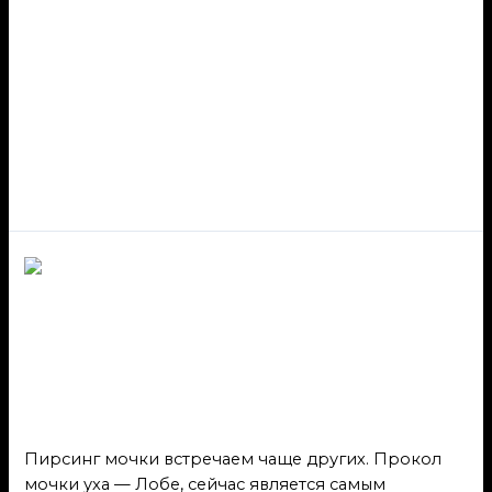
Пирсинг мочки
встречаем чаще
других
Пирсинг мочки
встречаем чаще других
Пирсинг
/ От
admin
Пирсинг мочки встречаем чаще других. Прокол
мочки уха — Лобе, сейчас является самым