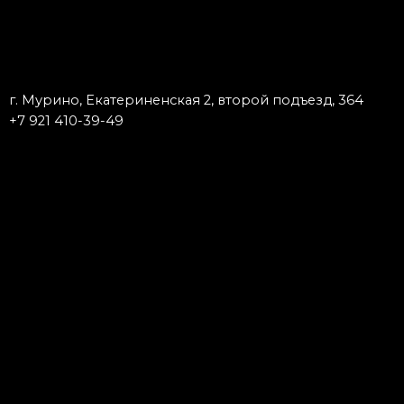
г. Мурино, Екатериненская 2, второй подъезд, 364
+7 921 410-39-49
Запишись к мастеру
Тату
Пирсинг