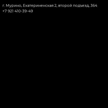
г. Мурино, Екатериненская 2, второй подъезд, 364
+7 921 410-39-49
Запишись к мастеру
Тату
Пирсинг
Исправление
Модификация
Удаление
Татуаж