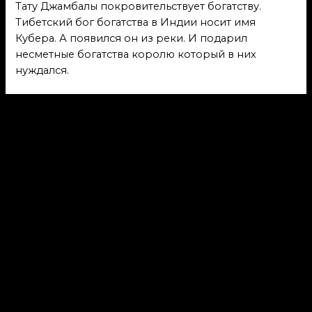
Тату Джамбалы покровительствует богатству.
Тибетский бог богатства в Индии носит имя
Кубера. А появился он из реки. И подарил
несметные богатства королю который в них
нуждался.