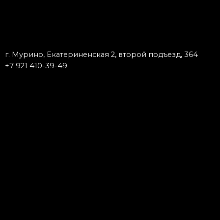
г. Мурино, Екатериненская 2, второй подъезд, 364
+7 921 410-39-49
Запишись к мастеру
Тату
Пирсинг