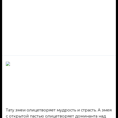
Тату змеи
олицетворяет
мудрость и страсть
Тату змеи олицетворяет
мудрость и страсть
Животные
/ От
admin
Тату змеи олицетворяет мудрость и страсть. А змея
с открытой пастью олицетворяет доминанта над