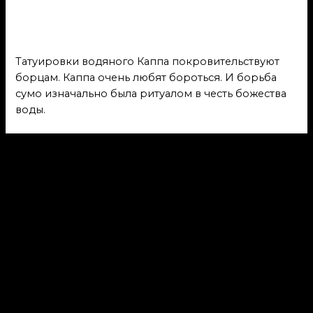
борцам
Япония
/ От
admin
Татуировки водяного Каппа покровительствуют
борцам. Каппа очень любят бороться. И борьба
сумо изначально была ритуалом в честь божества
воды.