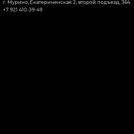
г. Мурино, Екатериненская 2, второй подъезд, 364
+7 921 410-39-49
ру
Пирсинг
Модификация
Татуаж
Запишись