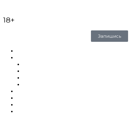
18+
Запишись
Главная
Услуги и цены
Татуировки
Исправление
Эскизы
Шрамирование
Галерея
Готовые тату
Блог
Контакты