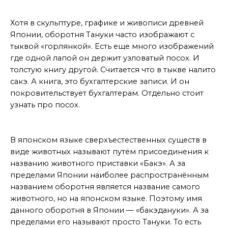
В искусстве
Хотя в скульптуре, графике и живописи древней
Японии, оборотня Тануки часто изображают с
тыквой «горлянкой». Есть еще много изображений
где одной лапой он держит узловатый посох. И
толстую книгу другой. Считается что в тыкве налито
сакэ. А книга, это бухгалтерские записи. И он
покровительствует бухгалтерам. Отдельно стоит
узнать про посох.
Название
В японском языке сверхъестественных существ в
виде животных называют путём присоединения к
названию животного приставки «Бакэ». А за
пределами Японии наиболее распространённым
названием оборотня является название самого
животного, но на японском языке. Поэтому имя
данного оборотня в Японии — «бакэдануки». А за
пределами его называют просто Тануки. То есть