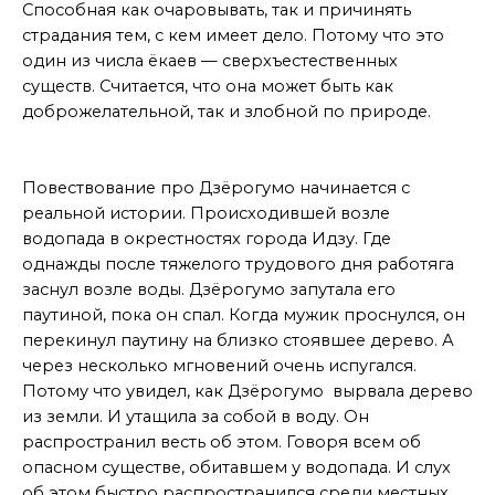
Способная как очаровывать, так и причинять
страдания тем, с кем имеет дело. Потому что это
один из числа ёкаев — сверхъестественных
существ. Считается, что она может быть как
доброжелательной, так и злобной по природе.
Слухи
Повествование про Дзёрогумо начинается с
реальной истории. Происходившей возле
водопада в окрестностях города Идзу. Где
однажды после тяжелого трудового дня работяга
заснул возле воды. Дзёрогумо запутала его
паутиной, пока он спал. Когда мужик проснулся, он
перекинул паутину на близко стоявшее дерево. А
через несколько мгновений очень испугался.
Потому что увидел, как Дзёрогумо вырвала дерево
из земли. И утащила за собой в воду. Он
распространил весть об этом. Говоря всем об
опасном существе, обитавшем у водопада. И слух
об этом быстро распространился среди местных