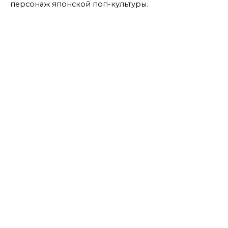
персонаж японской поп-культуры.
Мастер дает советы