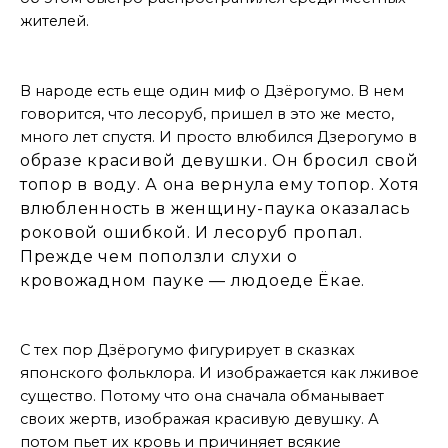
жителей.
Миф про лесоруба
В народе есть еще один миф о Дзёрогумо. В нем
говорится, что лесоруб, пришел в это же место,
много лет спустя. И просто влюбился Дзерогумо в
образе красивой девушки. Он бросил свой
топор в воду. А она вернула ему топор. Хотя
влюбленность в женщину-паука оказалась
роковой ошибкой. И лесоруб пропал.
Прежде чем поползли слухи о
кровожадном пауке — людоеде
Ёкае.
лживое существо
С тех пор Дзёрогумо фигурирует в сказках
японского фольклора. И изображается как лживое
существо. Потому что она сначала обманывает
своих жертв, изображая красивую девушку. А
потом пьет их кровь и причиняет всякие