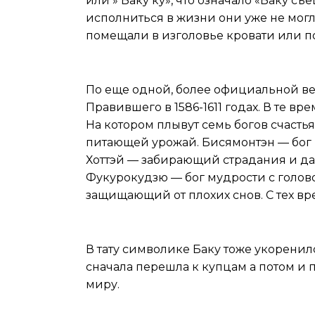
или » Баку ку», что означало «Баку 
исполниться в жизни они уже не мог
помещали в изголовье кровати или п
Версия про сны
По еще одной, более официальной ве
Правившего в 1586-1611 годах. В те 
На котором плывут семь богов счасть
питающей урожай. Бисямонтэн — бог 
Хоттэй — забирающий страдания и да
Фукурокудзю — бог мудрости с голов
защищающий от плохих снов. С тех вр
В тату
В тату символике Баку тоже укоренил
сначала перешла к купцам а потом и 
миру.