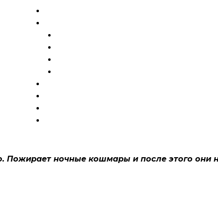
Главная
Услуги и цены
Татуировки
Исправление
Эскизы
Шрамирование
Галерея
Готовые тату
Блог
Контакты
о. Пожирает ночные кошмары и после этого они н