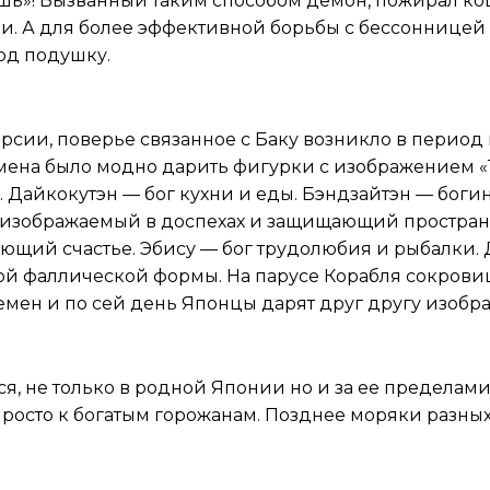
съешь»! Вызванный таким способом демон, пожирал к
ли. А для более эффективной борьбы с бессоннице
од подушку.
рсии, поверье связанное с Баку возникло в период
времена было модно дарить фигурки с изображением 
я. Дайкокутэн — бог кухни и еды. Бэндзайтэн — бо
изображаемый в доспехах и защищающий пространст
ющий счастье. Эбису — бог трудолюбия и рыбалки. 
ой фаллической формы. На парусе Корабля сокрови
емен и по сей день Японцы дарят друг другу изобр
ся, не только в родной Японии но и за ее пределам
просто к богатым горожанам. Позднее моряки разных