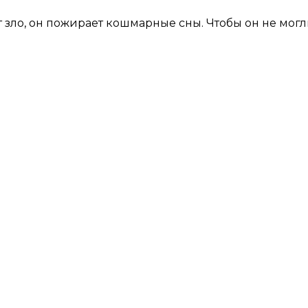
т зло, он пожирает кошмарные сны. Чтобы он не мог
и
Е ТУТ