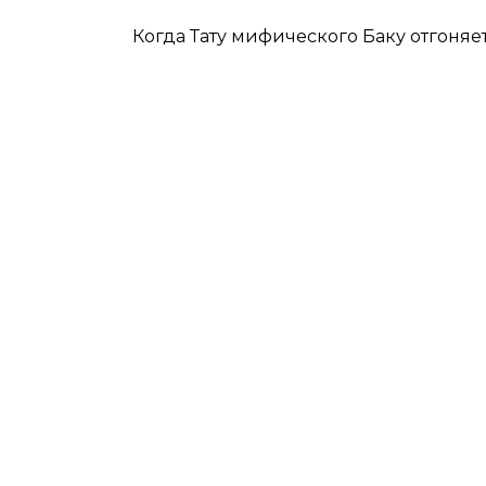
Итог
Когда Тату мифического Баку отгоняе
МАСТЕР ДАЕТ рекомендаци
БОЛЬШЕ ИНТЕРЕСНОГО ИЩИТ