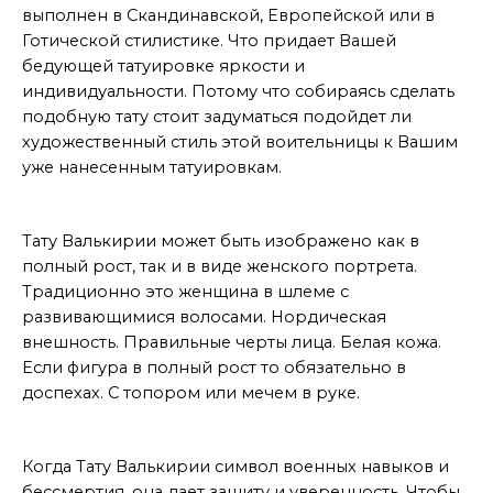
выполнен в Скандинавской, Европейской или в
Готической стилистике. Что придает Вашей
бедующей татуировке яркости и
индивидуальности. Потому что собираясь сделать
подобную тату стоит задуматься подойдет ли
художественный стиль этой воительницы к Вашим
уже нанесенным татуировкам.
Тату Валькирии
Тату Валькирии может быть изображено как в
полный рост, так и в виде женского портрета.
Традиционно это женщина в шлеме с
развивающимися волосами. Нордическая
внешность. Правильные черты лица. Белая кожа.
Если фигура в полный рост то обязательно в
доспехах. С топором или мечем в руке.
Вывод
Когда Тату Валькирии символ военных навыков и
бессмертия, она дает защиту и уверенность. Чтобы