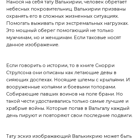
Нанося на себя тату Валькирии, человек обретает
небесных покровительниц. Валькирии призваны
охранять его в сложных жизненных ситуациях.
Помогать выживать при экстремальных нагрузках.
Это мощный оберег помогающий не только
мужчинам, но и женщинам. Если таковые носят
данное изображение.
Из истории
Если говорить о истории, то в книге Снорри
Струлсона они описаны как летающие девы в
сияющих доспехах. Носящие шлемы с крыльями. И
вооруженные копьями и боевыми топорами.
Собирающие павших воинов на поле брани. Но
такой чести удостаивались только самые лучшие и
храбрые войны. Которые попав в Вальгалу каждый
день пируют и повторяют свои последние подвиги.
Стилистика
Тату эскиз изображающий Валькикрию может быть