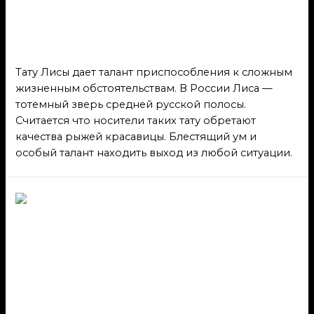
приспособления
Русь
/ От
admin
Тату Лисы дает талант приспособления к сложным
жизненным обстоятельствам. В России Лиса —
тотемный зверь средней русской полосы.
Считается что носители таких тату обретают
качества рыжей красавицы. Блестящий ум и
особый талант находить выход из любой ситуации.
Тату с птицей Гамаюн
символизируют смерть
Русь
/ От
admin