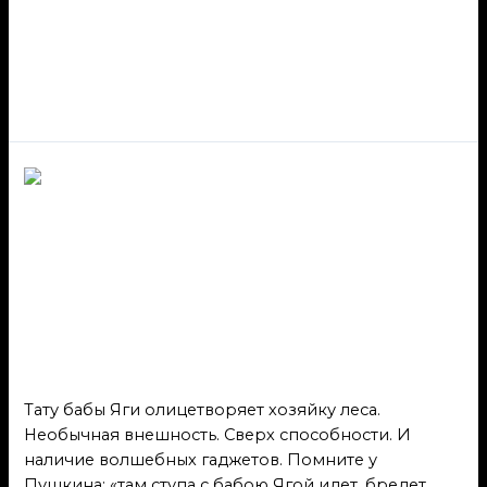
Русь
Тату бабы Яги
олицетворяет хозяйку
леса
Русь
/ От
admin
Тату бабы Яги олицетворяет хозяйку леса.
Необычная внешность. Сверх способности. И
наличие волшебных гаджетов. Помните у
Пушкина: «там ступа с бабою Ягой идет, бредет