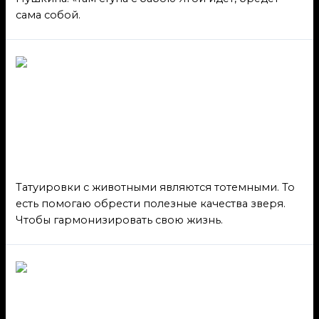
сама собой.
Татуировки с животными
являются тотемными
Животные
,
Русь
/ От
admin
Татуировки с животными являются тотемными. То
есть помогаю обрести полезные качества зверя.
Чтобы гармонизировать свою жизнь.
Тату Лисы дает талант