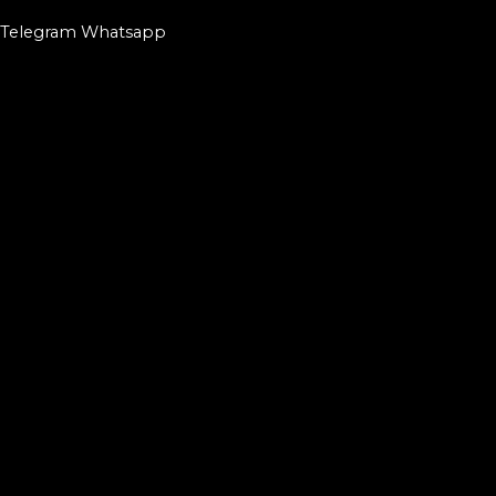
Telegram
Whatsapp
Запишись к мастеру
Имя
Телефон
Что заказали
Тату
Исправление
Удаление
Что заказали
Пирсинг
Модификация
Татуаж
Подробная информация
Эскиз