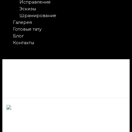
Исправление
Эскизы
Шрамирование
Галерея
Готовые тату
Блог
Контакты
Удаление
Удаляем татуировки